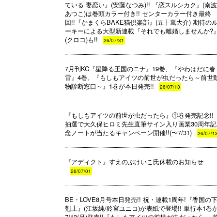
ている 妻恋い』(安藤なつみ)!! 『恋スルシカク』(南
あつこ)は巻頭カラー付き!! センターカラー付き最終
回!!『かまくらBAKE猫倶楽部』(五十嵐大介) 期待の
ーキーによる大型新連載『それでも離婚しませんか?
(クロコ)も!!
26/07/31
7月刊KC『星降る王国のニナ』19巻、『やわはだに春
雷』4巻、『もしもアイツの前世が虫だったら～前世
物診断窓口～』1巻が本日発売!!
26/07/13
『もしもアイツの前世が虫だったら』①巻発売記念!!
抽選で大久保ヒロミ先生直筆サイン入り画業30周年記
念ノートが当たるキャンペーン開催!!(〜7/31)
26/07/1
『アディクト』すえのぶけいこ氏休載のお知らせ
26/07/01
BE・LOVE8月号本日発売!! 祝・連載1周年!『香国の
剋上』(江坂純/鈴宮ユニコ)が表紙で登場!! 単行本1巻
7/13(月)発売!!『もしもアイツの前世が虫だったら ～