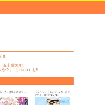
!!
』（五十嵐大介）
か？』（クロコ）も!!
。
やふる』待望の続編ストー
バツ１シングルマザー×海上自衛
隊男子、歳の差LOVE！