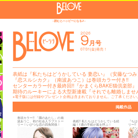
─読むとハッピーになる♪─
2026
9
月号
07/31(金)発売！
表紙は『私たちはどうかしている 妻恋い』（安藤なつみ）
『恋スルシカク』（南波あつこ）は巻頭カラー付き!!
センターカラー付き最終回!!『かまくらBAKE猫倶楽部
期待のルーキーによる大型新連載『それでも離婚しません
※電子版には付録やプレゼント企画は含まれておりません。ご了承ください
掲載作品
巻頭カラー!! 「隣のあたし」の南
波あつこ、初の社会人ラブストー
表紙!! 私たちはどうかしている続
『ちは
リー！いびつな恋の四角関係！
編！1通の手紙が嵐を呼ぶ！
リー!!