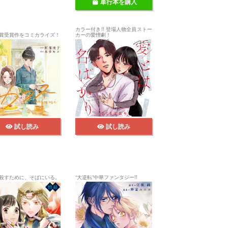
単行本を購入
カラー付き!! 登場人物全員ストー
賞受賞作をコミカライズ！
カーの愛憎劇！
試し読み
試し読み
殺すために、そばにいる。
“大逆転”中華ファンタジー!!