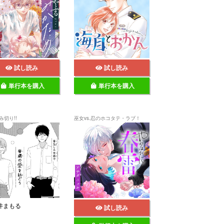
試し読み
試し読み
単行本を購入
単行本を購入
み切り!!
巫女vs.忍のホコタテ・ラブ！
蒼井まもる
試し読み