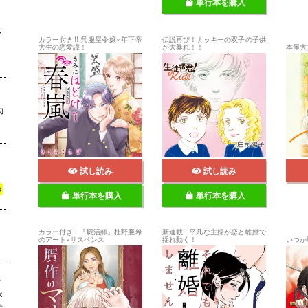
単行本を購入
波
ル
カラー付き!! 呉服屋令嬢×年下帝
伝説再び！ナッキーの双子の子供
』
大生の恋愛譚！
が大暴れ！！
本屋大
動
試し読み
試し読み
3
単行本を購入
単行本を購入
カラー付き!! 『屍活師』杜野亜希
新連載!! 平凡な主婦が恋と離婚で
のアート×サスペンス
揺れ動く！
いつか
下
が
前