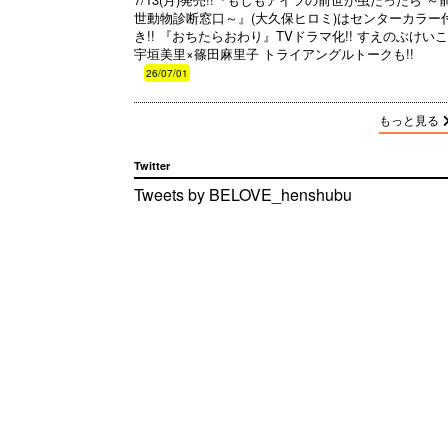
世動物診断窓口～』(大久保ヒロミ)はセンターカラー
き!! 『おちたらおわり』TVドラマ化!! すえのぶけいこ
宇垣美里×篠田麻里子 トライアングルトークも!!
26/07/01
もっと見る
Twitter
Tweets by BELOVE_henshubu