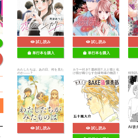
試し読み
試し読み
単行本を購入
単行本を購入
わたしたちは、あの日、何を見た
カラー付き!! 最終回!! 人と猫と化
のか───？
け猫が織りなす合縁奇縁の物語！
特別読
AI/
試し読み
試し読み
し