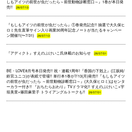
しもアイツの前世が虫だったら～前世動物診断窓口～』1巻が本日発
売!!
26/07/13
『もしもアイツの前世が虫だったら』①巻発売記念!! 抽選で大久保ヒ
ロミ先生直筆サイン入り画業30周年記念ノートが当たるキャンペー
ン開催!!(〜7/31)
26/07/13
『アディクト』すえのぶけいこ氏休載のお知らせ
26/07/01
BE・LOVE8月号本日発売!! 祝・連載1周年!『香国の下剋上』(江坂純/
鈴宮ユニコ)が表紙で登場!! 単行本1巻が7/13(月)発売!!『もしもアイツ
の前世が虫だったら ～前世動物診断窓口～』(大久保ヒロミ)はセンタ
ーカラー付き!! 『おちたらおわり』TVドラマ化!! すえのぶけいこ×宇
垣美里×篠田麻里子 トライアングルトークも!!
26/07/01