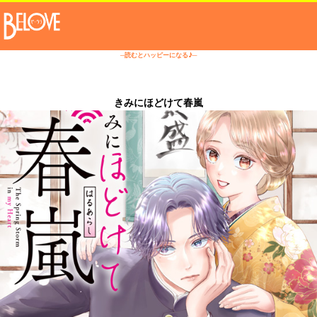
─読むとハッピーになる♪─
きみにほどけて春嵐