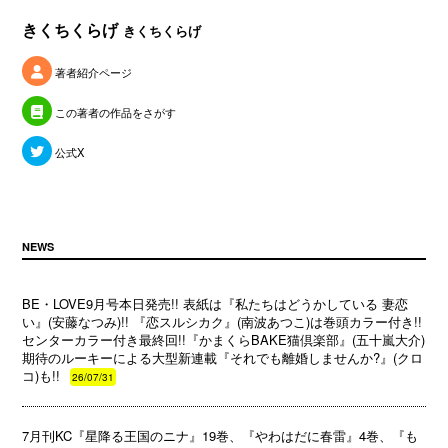
きくちくらげ
きくちくらげ
著者紹介ページ
この著者の作品をさがす
公式X
NEWS
BE・LOVE9月号本日発売!! 表紙は『私たちはどうかしている 妻恋
い』(安藤なつみ)!! 『恋スルシカク』(南波あつこ)は巻頭カラー付き!!
センターカラー付き最終回!!『かまくらBAKE猫倶楽部』(五十嵐大介)
期待のルーキーによる大型新連載『それでも離婚しませんか?』(クロ
コ)も!!
26/07/31
7月刊KC『星降る王国のニナ』19巻、『やわはだに春雷』4巻、『も