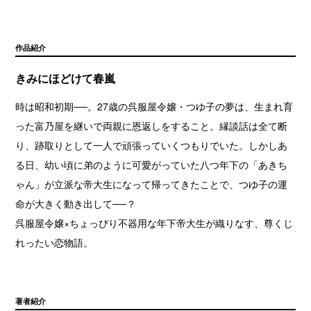
作品紹介
きみにほどけて春嵐
時は昭和初期──。27歳の呉服屋令嬢・つゆ子の夢は、生まれ育
った富乃屋を継いで両親に恩返しをすること。縁談話は全て断
り、跡取りとして一人で頑張っていくつもりでいた。しかしあ
る日、幼い頃に弟のように可愛がっていた八つ年下の「あきち
ゃん」が立派な帝大生になって帰ってきたことで、つゆ子の運
命が大きく動き出して──？
呉服屋令嬢×ちょっぴり不器用な年下帝大生が織りなす、尊くじ
れったい恋物語。
著者紹介