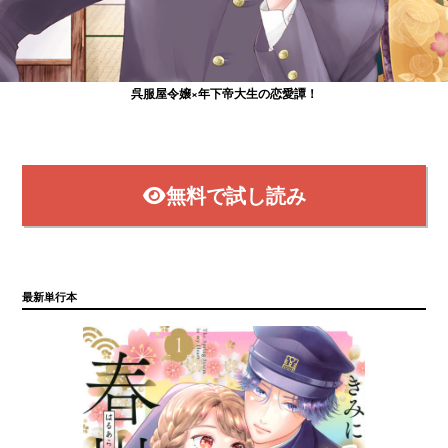
呉服屋令嬢×年下帝大生の恋愛譚！
で連載中!
無料で試し読み
最新単行本