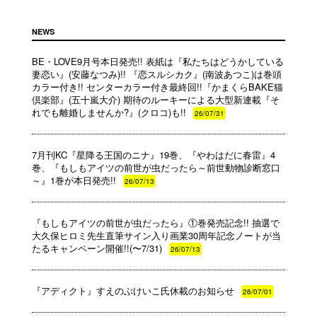
NEWS
BE・LOVE9月号本日発売!! 表紙は『私たちはどうかしている
妻恋い』(安藤なつみ)!! 『恋スルシカク』(南波あつこ)は巻頭
カラー付き!! センターカラー付き最終回!!『かまくらBAKE猫
倶楽部』(五十嵐大介) 期待のルーキーによる大型新連載『そ
れでも離婚しませんか?』(クロコ)も!!
26/07/31
7月刊KC『星降る王国のニナ』19巻、『やわはだに春雷』4
巻、『もしもアイツの前世が虫だったら～前世動物診断窓口
～』1巻が本日発売!!
26/07/13
『もしもアイツの前世が虫だったら』①巻発売記念!! 抽選で
大久保ヒロミ先生直筆サイン入り画業30周年記念ノートが当
たるキャンペーン開催!!(〜7/31)
26/07/13
『アディクト』すえのぶけいこ氏休載のお知らせ
26/07/01