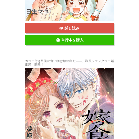
試し読み
単行本を購入
カラー付き!! 俺の食い物は嫁の命だ――。和風ファンタジー婚
姻譚、開幕！