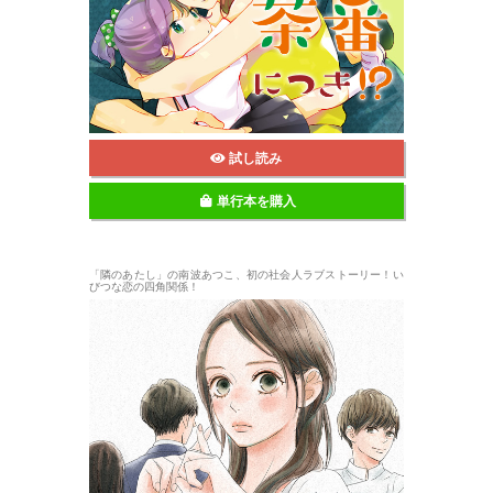
試し読み
単行本を購入
「隣のあたし」の南波あつこ、初の社会人ラブストーリー！い
びつな恋の四角関係！