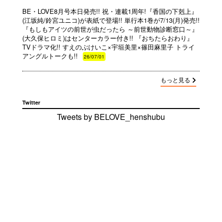
BE・LOVE8月号本日発売!! 祝・連載1周年!『香国の下剋上』
(江坂純/鈴宮ユニコ)が表紙で登場!! 単行本1巻が7/13(月)発売!!
『もしもアイツの前世が虫だったら ～前世動物診断窓口～』
(大久保ヒロミ)はセンターカラー付き!! 『おちたらおわり』
TVドラマ化!! すえのぶけいこ×宇垣美里×篠田麻里子 トライ
アングルトークも!!
26/07/01
もっと見る
Twitter
Tweets by BELOVE_henshubu