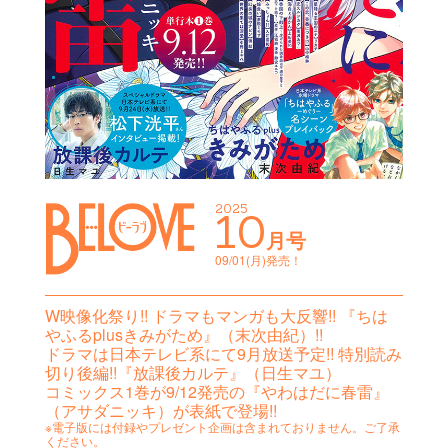
2025
10
月号
09/01(月)発売！
W映像化祭り!! ドラマもマンガも大反響!! 『ちは
やふるplusきみがため』（末次由紀）!!
ドラマは日本テレビ系にて9月放送予定!! 特別読み
切り後編!!『放課後カルテ』（日生マユ）
コミックス1巻が9/12発売の『やわはだに春雷』
（アサダニッキ）が表紙で登場!!
※電子版には付録やプレゼント企画は含まれておりません。ご了承
ください。