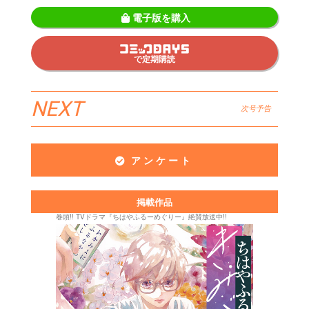
電子版を購入
で定期購読
NEXT
次号予告
アンケート
掲載作品
巻頭!! TVドラマ『ちはやふるーめぐりー』絶賛放送中!!