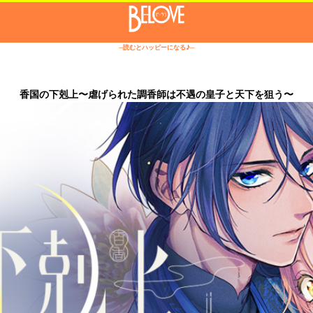
─読むとハッピーになる♪─
香国の下剋上〜虐げられた調香師は不遇の皇子と天下を狙う〜