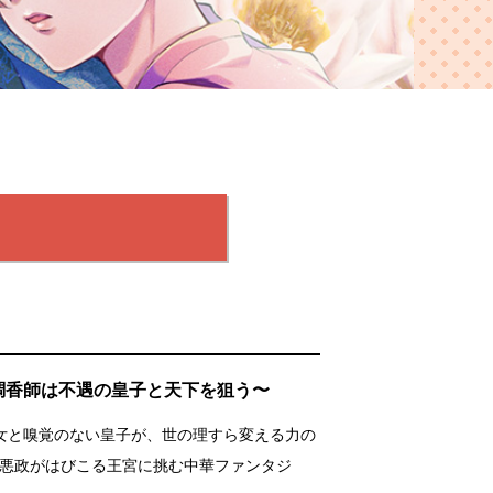
調香師は不遇の皇子と天下を狙う〜
女と嗅覚のない皇子が、世の理すら変える力の
、悪政がはびこる王宮に挑む中華ファンタジ