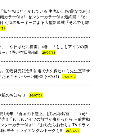
紙は『私たちはどうかしている 妻恋い』(安藤なつみ)!!
頭カラー付き!! センターカラー付き最終回!!『か
大介) 期待のルーキーによる大型新連載『それでも離
7/31
9巻、『やわはだに春雷』4巻、『もしもアイツの前
～』1巻が本日発売!!
26/07/13
』①巻発売記念!! 抽選で大久保ヒロミ先生直筆サ
るキャンペーン開催!!(〜7/31)
26/07/13
休載のお知らせ
26/07/01
・連載1周年!『香国の下剋上』(江坂純/鈴宮ユニコ)が
(月)発売!!『もしもアイツの前世が虫だったら ～前世動
ンターカラー付き!! 『おちたらおわり』TVドラマ
田麻里子 トライアングルトークも!!
26/07/01