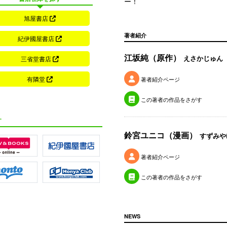
ー！
旭屋書店
著者紹介
紀伊國屋書店
江坂純（原作）
えさかじゅん
三省堂書店
有隣堂
著者紹介ページ
この著者の作品をさがす
す
鈴宮ユニコ（漫画）
すずみや
著者紹介ページ
この著者の作品をさがす
NEWS