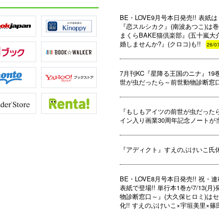
BE・LOVE9月号本日発売!! 表
『恋スルシカク』(南波あつこ)は巻
まくらBAKE猫倶楽部』(五十嵐
婚しませんか?』(クロコ)も!!
26/0
7月刊KC『星降る王国のニナ』1
世が虫だったら～前世動物診断窓口
『もしもアイツの前世が虫だったら
イン入り画業30周年記念ノートが当た
『アディクト』すえのぶけいこ氏
BE・LOVE8月号本日発売!! 祝
表紙で登場!! 単行本1巻が7/13
物診断窓口～』(大久保ヒロミ)はセ
化!! すえのぶけいこ×宇垣美里×篠