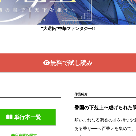
“大逆転”中華ファンタジー!!
で連載中!
無料で試し読み
作品紹介
香国の下剋上〜虐げられた
単行本一覧
類いまれなる調香の才を持つ少
ある香り──＜百香＞を集めて
書店在庫を探す