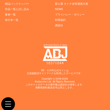
雑誌バックナンバー
新人賞 オトナ女性漫画大賞
作品一覧と試し読み
NEWS
著者一覧
プライバシー・ポリシー
単行本一覧
利用規約
講談社
BE・LOVE公式サイトは
正規版配信サイトマークを取得したサービスです。
Copyright © 2008-2026
Kodansha
Ltd. All Rights Reserved.
このサイトのデータの著作権は講談社が保有します。
無断複製転載放送等は禁止します。
toggle