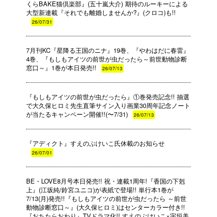
くらBAKE猫倶楽部』(五十嵐大介) 期待のルーキーによる
大型新連載『それでも離婚しませんか?』(クロコ)も!!
26/07/31
7月刊KC『星降る王国のニナ』19巻、『やわはだに春雷』
4巻、『もしもアイツの前世が虫だったら～前世動物診断
窓口～』1巻が本日発売!!
26/07/13
『もしもアイツの前世が虫だったら』①巻発売記念!! 抽選
で大久保ヒロミ先生直筆サイン入り画業30周年記念ノート
が当たるキャンペーン開催!!(〜7/31)
26/07/13
『アディクト』すえのぶけいこ氏休載のお知らせ
26/07/01
BE・LOVE8月号本日発売!! 祝・連載1周年!『香国の下剋
上』(江坂純/鈴宮ユニコ)が表紙で登場!! 単行本1巻が
7/13(月)発売!!『もしもアイツの前世が虫だったら ～前世
動物診断窓口～』(大久保ヒロミ)はセンターカラー付き!!
『おちたらおわり』TVドラマ化!! すえのぶけいこ×宇垣美