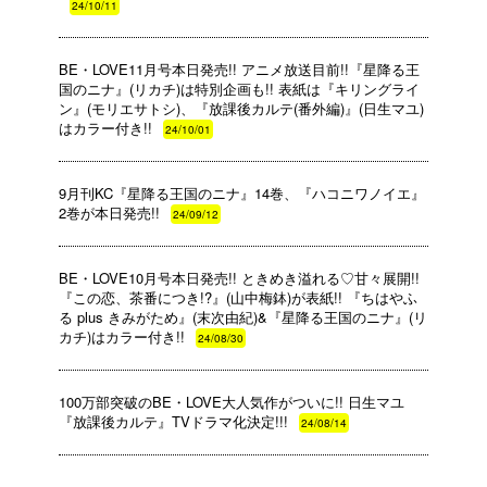
24/10/11
BE・LOVE11月号本日発売!! アニメ放送目前!!『星降る王
国のニナ』(リカチ)は特別企画も!! 表紙は『キリングライ
ン』(モリエサトシ)、『放課後カルテ(番外編)』(日生マユ)
はカラー付き!!
24/10/01
9月刊KC『星降る王国のニナ』14巻、『ハコニワノイエ』
2巻が本日発売!!
24/09/12
BE・LOVE10月号本日発売!! ときめき溢れる♡甘々展開!!
『この恋、茶番につき!?』(山中梅鉢)が表紙!! 『ちはやふ
る plus きみがため』(末次由紀)&『星降る王国のニナ』(リ
カチ)はカラー付き!!
24/08/30
100万部突破のBE・LOVE大人気作がついに!! 日生マユ
『放課後カルテ』TVドラマ化決定!!!
24/08/14