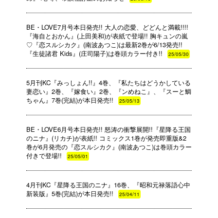
BE・LOVE7月号本日発売!! 大人の恋愛、どどんと満載!!!!
『海自とおかん』(上田美和)が表紙で登場!! 胸キュンの嵐
♡『恋スルシカク』(南波あつこ)は最新2巻が6/13発売!!
『生徒諸君 Kids』(庄司陽子)は巻頭カラー付き!!
25/05/30
5月刊KC『みっしょん!!』4巻、『私たちはどうかしている
妻恋い』2巻、『嫁食い』2巻、『ンめねこ』、『スーと鯛
ちゃん』7巻(完結)が本日発売!!
25/05/13
BE・LOVE6月号本日発売!! 怒涛の衝撃展開!!『星降る王国
のニナ』(リカチ)が表紙!! コミックス1巻が発売即重版&2
巻が6月発売の『恋スルシカク』(南波あつこ)は巻頭カラー
付きで登場!!
25/05/01
4月刊KC『星降る王国のニナ』16巻、『昭和元禄落語心中
新装版』5巻(完結)が本日発売!!
25/04/11