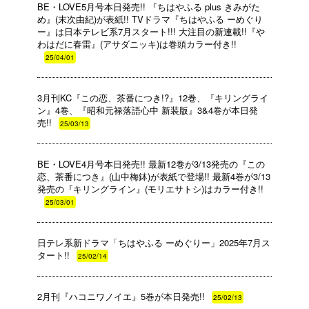
BE・LOVE5月号本日発売!! 『ちはやふる plus きみがた
め』(末次由紀)が表紙!! TVドラマ『ちはやふる ーめぐり
ー』は日本テレビ系7月スタート!!! 大注目の新連載!!『や
わはだに春雷』(アサダニッキ)は巻頭カラー付き!!
25/04/01
3月刊KC『この恋、茶番につき!?』12巻、『キリングライ
ン』4巻、『昭和元禄落語心中 新装版』3&4巻が本日発
売!!
25/03/13
BE・LOVE4月号本日発売!! 最新12巻が3/13発売の『この
恋、茶番につき』(山中梅鉢)が表紙で登場!! 最新4巻が3/13
発売の『キリングライン』(モリエサトシ)はカラー付き!!
25/03/01
日テレ系新ドラマ「ちはやふる ーめぐりー」2025年7月ス
タート!!
25/02/14
2月刊『ハコニワノイエ』5巻が本日発売!!
25/02/13