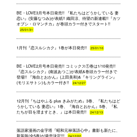
BE・LOVE3月号本日発売!! 『私たちはどうかしている 妻
恋い』(安藤なつみ)が表紙!! 織田涼、待望の新連載!!『カツ
オブシ・ロマンチカ』が巻頭カラー付きでスタート!!
25/01/31
1月刊『恋スルシカク』1巻が本日発売!!
25/01/10
BE・LOVE2月号本日発売!! コミックス①巻は1/10発売!!
『恋スルシカク』(南波あつこ)が表紙&巻頭カラー付きで
登場!! 『海自とおかん』(上田美和)&『キリングライン』
(モリエサトシ)もカラー付き!!
24/12/27
12月刊『ちはやふる plus きみがため』3巻、『私たちはど
うかしている 妻恋い』1巻、『海自とおかん』5巻、『私
たちが目を澄ますとき、』は本日発売!!
24/12/13
落語家漫画の金字塔『昭和元禄落語心中』書影も新たに、
新装版(全5巻)が発売決定!!!
24/12/02