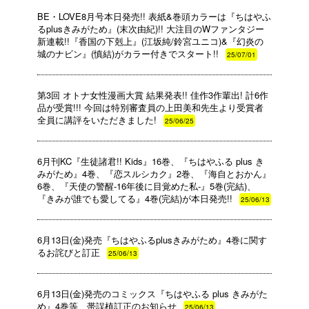
BE・LOVE8月号本日発売!! 表紙&巻頭カラーは『ちはやふ
るplusきみがため』(末次由紀)!! 大注目のWファンタジー
新連載!!『香国の下剋上』(江坂純/鈴宮ユニコ)&『幻炎の
城のナビン』(慎結)がカラー付きでスタート!!
25/07/01
第3回 オトナ女性漫画大賞 結果発表!! 佳作3作輩出! 計6作
品が受賞!!! 今回は特別審査員の上田美和先生より受賞者
全員に講評をいただきました!
25/06/25
6月刊KC『生徒諸君!! Kids』16巻、『ちはやふる plus き
みがため』4巻、『恋スルシカク』2巻、『海自とおかん』
6巻、『天使の警醒-16年後に目覚めた私-』5巻(完結)、
『きみが誰でも愛してる』4巻(完結)が本日発売!!
25/06/13
6月13日(金)発売『ちはやふるplusきみがため』4巻に関す
るお詫びと訂正
25/06/13
6月13日(金)発売のコミックス『ちはやふる plus きみがた
め』4巻等、帯誤植訂正のお知らせ
25/06/13