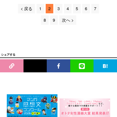
< 戻る
1
2
3
4
5
6
7
8
9
次へ >
シェアする