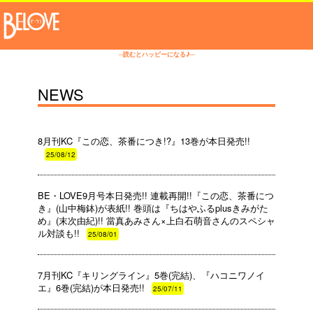
─読むとハッピーになる♪─
NEWS
8月刊KC『この恋、茶番につき!?』13巻が本日発売!!
25/08/12
BE・LOVE9月号本日発売!! 連載再開!!『この恋、茶番につ
き』(山中梅鉢)が表紙!! 巻頭は『ちはやふるplusきみがた
め』(末次由紀)!! 當真あみさん×上白石萌音さんのスペシャ
ル対談も!!
25/08/01
7月刊KC『キリングライン』5巻(完結)、『ハコニワノイ
エ』6巻(完結)が本日発売!!
25/07/11