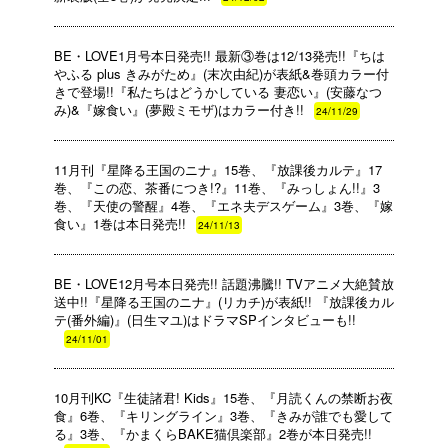
BE・LOVE1月号本日発売!! 最新③巻は12/13発売!!『ちは
やふる plus きみがため』(末次由紀)が表紙&巻頭カラー付
きで登場!!『私たちはどうかしている 妻恋い』(安藤なつ
み)&『嫁食い』(夢殿ミモザ)はカラー付き!!
24/11/29
11月刊『星降る王国のニナ』15巻、『放課後カルテ』17
巻、『この恋、茶番につき!?』11巻、『みっしょん!!』3
巻、『天使の警醒』4巻、『エネ夫デスゲーム』3巻、『嫁
食い』1巻は本日発売!!
24/11/13
BE・LOVE12月号本日発売!! 話題沸騰!! TVアニメ大絶賛放
送中!!『星降る王国のニナ』(リカチ)が表紙!! 『放課後カル
テ(番外編)』(日生マユ)はドラマSPインタビューも!!
24/11/01
10月刊KC『生徒諸君! Kids』15巻、『月読くんの禁断お夜
食』6巻、『キリングライン』3巻、『きみが誰でも愛して
る』3巻、『かまくらBAKE猫倶楽部』2巻が本日発売!!