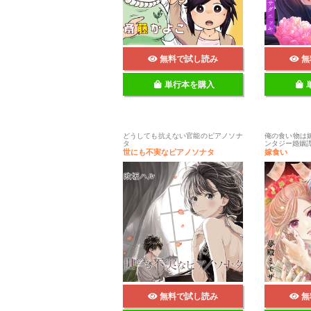
無料で試し読み
無
単行本を購入
どうしても抗えない官能のピアノソナ
俺の食い物は
タ
ンタジー婚姻譚
世にも不実なピアノソナタ
嫁食い
無料で試し読み
無