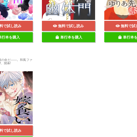
料で試し読み
無料で試し読み
無料で試
単行本を購入
単行本を購入
単行本
嫁の命だ――。和風ファ
、開幕!
料で試し読み