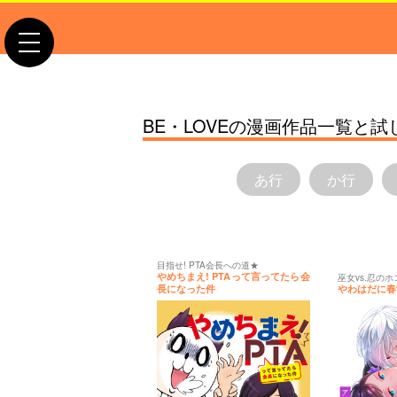
toggle
navigation
BE・LOVEの漫画作品一覧と
あ行
か行
目指せ! PTA会長への道★
やめちまえ! PTAって言ってたら会
巫女vs.忍の
長になった件
やわはだに春