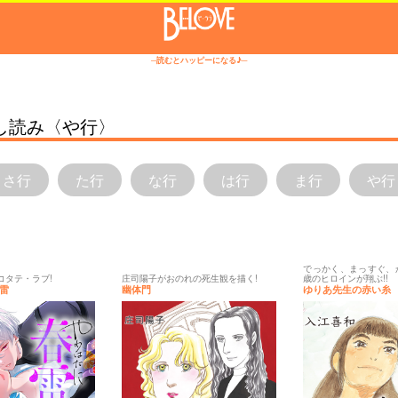
─読むとハッピーになる♪─
試し読み〈や行〉
さ行
た行
な行
は行
ま行
や行
でっかく、まっすぐ、か
ホコタテ・ラブ!
庄司陽子がおのれの死生観を描く!
歳のヒロインが翔ぶ!!
雷
幽体門
ゆりあ先生の赤い糸