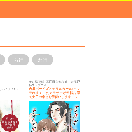
ら行
わ行
オレ様花魁×真面目な女教師、大江戸
転生ラブコメ!
吉原ボーイズとモラルガール!～フ
っこよく! 50
ラれまくったアラサーが逆転吉原
で女子の幸せお手伝いします。～