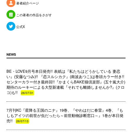
著者紹介ページ
この著者の作品をさがす
公式X
NEWS
BE・LOVE9月号本日発売!! 表紙は『私たちはどうかしている 妻恋
い』(安藤なつみ)!! 『恋スルシカク』(南波あつこ)は巻頭カラー付き!!
センターカラー付き最終回!!『かまくらBAKE猫倶楽部』(五十嵐大介)
期待のルーキーによる大型新連載『それでも離婚しませんか?』(クロ
コ)も!!
26/07/31
7月刊KC『星降る王国のニナ』19巻、『やわはだに春雷』4巻、『も
しもアイツの前世が虫だったら～前世動物診断窓口～』1巻が本日発
売!!
26/07/13