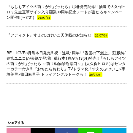
『もしもアイツの前世が虫だったら』①巻発売記念!! 抽選で大久保ヒ
ロミ先生直筆サイン入り画業30周年記念ノートが当たるキャンペー
ン開催!!(〜7/31)
26/07/13
『アディクト』すえのぶけいこ氏休載のお知らせ
26/07/01
BE・LOVE8月号本日発売!! 祝・連載1周年!『香国の下剋上』(江坂純/
鈴宮ユニコ)が表紙で登場!! 単行本1巻が7/13(月)発売!!『もしもアイツ
の前世が虫だったら ～前世動物診断窓口～』(大久保ヒロミ)はセンタ
ーカラー付き!! 『おちたらおわり』TVドラマ化!! すえのぶけいこ×宇
垣美里×篠田麻里子 トライアングルトークも!!
26/07/01
シェアする