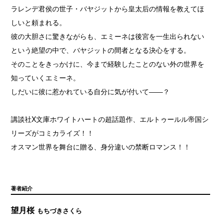
ラレンデ君侯の世子・バヤジットから皇太后の情報を教えてほ
しいと頼まれる。
彼の大胆さに驚きながらも、エミーネは後宮を一生出られない
という絶望の中で、バヤジットの間者となる決心をする。
そのことをきっかけに、今まで経験したことのない外の世界を
知っていくエミーネ。
しだいに彼に惹かれている自分に気が付いて――？
講談社X文庫ホワイトハートの超話題作、エルトゥールル帝国シ
リーズがコミカライズ！！
オスマン世界を舞台に贈る、身分違いの禁断ロマンス！！
著者紹介
望月桜
もちづきさくら