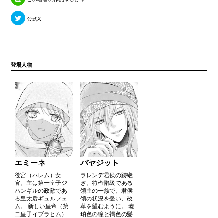
公式X
登場人物
エミーネ
バヤジット
後宮（ハレム）女
ラレンデ君侯の跡継
官。主は第一皇子ジ
ぎ。特権階級である
ハンギルの政敵であ
領主の一族で、君侯
る皇太后ギュルフェ
領の状況を憂い、改
ム。 新しい皇帝（第
革を望むように。 琥
二皇子イブラヒム）
珀色の瞳と褐色の髪