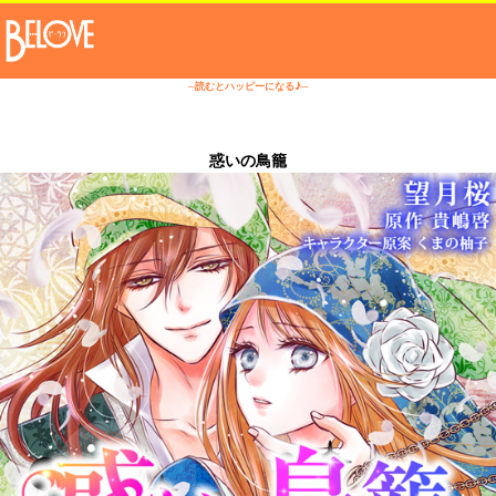
─読むとハッピーになる♪─
惑いの鳥籠