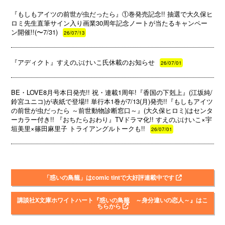
『もしもアイツの前世が虫だったら』①巻発売記念!! 抽選で大久保ヒ
ロミ先生直筆サイン入り画業30周年記念ノートが当たるキャンペー
ン開催!!(〜7/31)
26/07/13
『アディクト』すえのぶけいこ氏休載のお知らせ
26/07/01
BE・LOVE8月号本日発売!! 祝・連載1周年!『香国の下剋上』(江坂純/
鈴宮ユニコ)が表紙で登場!! 単行本1巻が7/13(月)発売!!『もしもアイツ
の前世が虫だったら ～前世動物診断窓口～』(大久保ヒロミ)はセンタ
ーカラー付き!! 『おちたらおわり』TVドラマ化!! すえのぶけいこ×宇
垣美里×篠田麻里子 トライアングルトークも!!
26/07/01
「惑いの鳥籠」はcomic tintで大好評連載中です
講談社X文庫ホワイトハート『惑いの鳥籠 ～身分違いの恋人～』はこ
ちらから