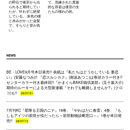
の即位で後宮から出
で、洗練された貴族
られると期待してい
的な容姿は後宮の女
たが、叶わずに絶望
たちの憧れの的。
している。 灰色の瞳
と赤みがかった金髪
で、すらりと背が高
い。
NEWS
BE・LOVE9月号本日発売!! 表紙は『私たちはどうかしている 妻恋
い』(安藤なつみ)!! 『恋スルシカク』(南波あつこ)は巻頭カラー付き!!
センターカラー付き最終回!!『かまくらBAKE猫倶楽部』(五十嵐大介)
期待のルーキーによる大型新連載『それでも離婚しませんか?』(クロ
コ)も!!
26/07/31
7月刊KC『星降る王国のニナ』19巻、『やわはだに春雷』4巻、『も
しもアイツの前世が虫だったら～前世動物診断窓口～』1巻が本日発
売!!
26/07/13