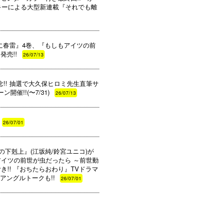
ーキーによる大型新連載『それでも離
だに春雷』4巻、『もしもアイツの前
売!!
26/07/13
!! 抽選で大久保ヒロミ先生直筆サ
催!!(〜7/31)
26/07/13
26/07/01
国の下剋上』(江坂純/鈴宮ユニコ)が
しもアイツの前世が虫だったら ～前世動
き!! 『おちたらおわり』TVドラマ
アングルトークも!!
26/07/01