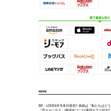
電子書籍を探す
NEWS
BE・LOVE9月号本日発売!! 表紙は『私たちはどう
『恋スルシカク』(南波あつこ)は巻頭カラー付き!!