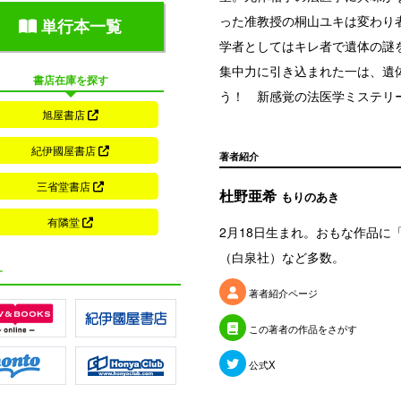
った准教授の桐山ユキは変わり
単行本一覧
学者としてはキレ者で遺体の謎
集中力に引き込まれた一は、遺
書店在庫を探す
う！ 新感覚の法医学ミステリー
旭屋書店
紀伊國屋書店
著者紹介
三省堂書店
杜野亜希
もりのあき
有隣堂
2月18日生まれ。おもな作品に
（白泉社）など多数。
す
著者紹介ページ
この著者の作品をさがす
公式X