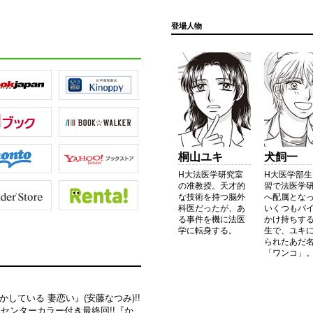
登場人物
桐山ユキ
犬飼一
H大法医学研究室
H大医学部
の准教授。天才的
習で法医学
な技術を持つ脳外
へ配属とな
科医だったが、あ
いくつもバ
る事件を機に法医
かけ持ちす
学に転身する。
生で、ユキ
られたあだ
「ワンコ」
かしている 妻恋い』(安藤なつみ)!!
 センターカラー付き最終回!!『か