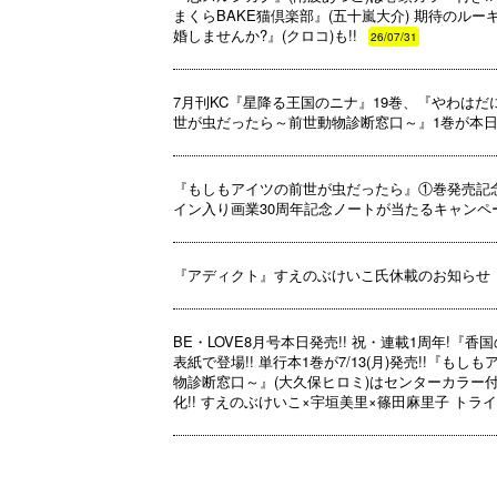
まくらBAKE猫倶楽部』(五十嵐大介) 期待のル
婚しませんか?』(クロコ)も!!
26/07/31
7月刊KC『星降る王国のニナ』19巻、『やわは
世が虫だったら～前世動物診断窓口～』1巻が本日発
『もしもアイツの前世が虫だったら』①巻発売記念
イン入り画業30周年記念ノートが当たるキャンペーン開
『アディクト』すえのぶけいこ氏休載のお知らせ
BE・LOVE8月号本日発売!! 祝・連載1周年!『香
表紙で登場!! 単行本1巻が7/13(月)発売!!『も
物診断窓口～』(大久保ヒロミ)はセンターカラー付
化!! すえのぶけいこ×宇垣美里×篠田麻里子 トライ