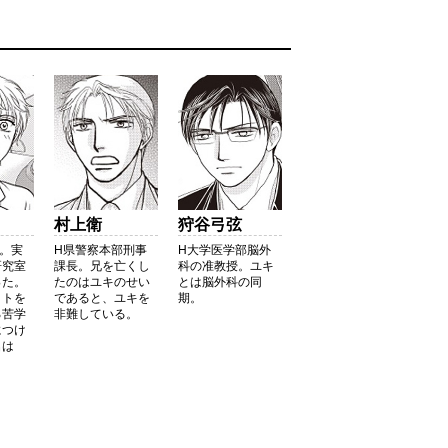
村上衛
狩谷弓弦
生。実
H県警察本部刑事
H大学医学部脳外
研究室
課長。兄を亡くし
科の准教授。ユキ
った。
たのはユキのせい
とは脳外科の同
イトを
であると、ユキを
期。
る苦学
非難している。
につけ
名は
。