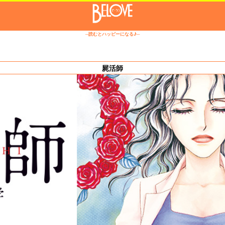
─読むとハッピーになる♪─
屍活師