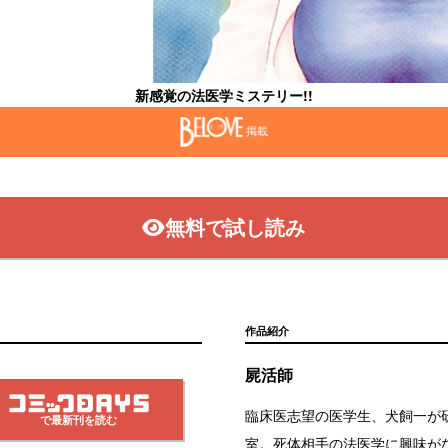
新感覚の法医学ミステリー!!
掲載
無料で試し読み
作品紹介
屍活師
臨床医志望の医学生、犬飼一が
で最新刊を読む
室。死体相手の法医学に興味が