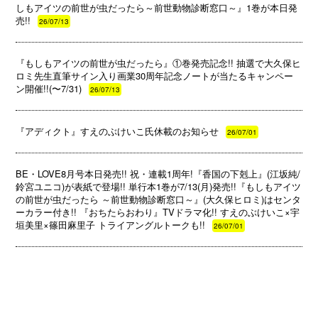
しもアイツの前世が虫だったら～前世動物診断窓口～』1巻が本日発
売!!
26/07/13
『もしもアイツの前世が虫だったら』①巻発売記念!! 抽選で大久保ヒ
ロミ先生直筆サイン入り画業30周年記念ノートが当たるキャンペー
ン開催!!(〜7/31)
26/07/13
『アディクト』すえのぶけいこ氏休載のお知らせ
26/07/01
BE・LOVE8月号本日発売!! 祝・連載1周年!『香国の下剋上』(江坂純/
鈴宮ユニコ)が表紙で登場!! 単行本1巻が7/13(月)発売!!『もしもアイツ
の前世が虫だったら ～前世動物診断窓口～』(大久保ヒロミ)はセンタ
ーカラー付き!! 『おちたらおわり』TVドラマ化!! すえのぶけいこ×宇
垣美里×篠田麻里子 トライアングルトークも!!
26/07/01