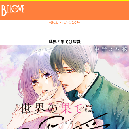
─読むとハッピーになる♪─
世界の果ては深愛