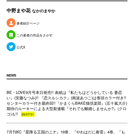
中野まや花
なかのまやか
著者紹介ページ
この著者の作品をさがす
公式X
NEWS
BE・LOVE9月号本日発売!! 表紙は『私たちはどうかしている 妻恋
い』(安藤なつみ)!! 『恋スルシカク』(南波あつこ)は巻頭カラー付き!!
センターカラー付き最終回!!『かまくらBAKE猫倶楽部』(五十嵐大介)
期待のルーキーによる大型新連載『それでも離婚しませんか?』(クロ
コ)も!!
26/07/31
7月刊KC『星降る王国のニナ』19巻、『やわはだに春雷』4巻、『も