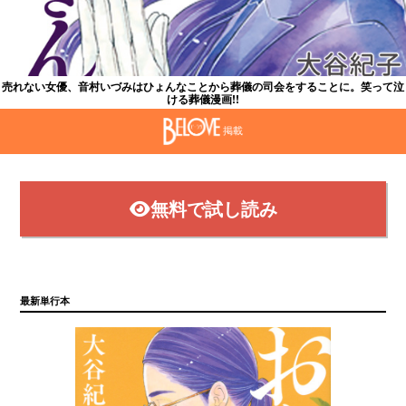
売れない女優、音村いづみはひょんなことから葬儀の司会をすることに。笑って泣
ける葬儀漫画!!
掲載
無料で試し読み
最新単行本