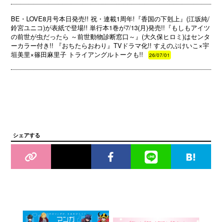
BE・LOVE8月号本日発売!! 祝・連載1周年!『香国の下剋上』(江坂純/
鈴宮ユニコ)が表紙で登場!! 単行本1巻が7/13(月)発売!!『もしもアイツ
の前世が虫だったら ～前世動物診断窓口～』(大久保ヒロミ)はセンタ
ーカラー付き!! 『おちたらおわり』TVドラマ化!! すえのぶけいこ×宇
垣美里×篠田麻里子 トライアングルトークも!!
26/07/01
シェアする