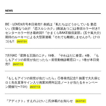
NEWS
BE・LOVE9月号本日発売!! 表紙は『私たちはどうかしている 妻恋
い』(安藤なつみ)!! 『恋スルシカク』(南波あつこ)は巻頭カラー付き!!
センターカラー付き最終回!!『かまくらBAKE猫倶楽部』(五十嵐大介)
期待のルーキーによる大型新連載『それでも離婚しませんか?』(クロ
コ)も!!
26/07/31
7月刊KC『星降る王国のニナ』19巻、『やわはだに春雷』4巻、『も
しもアイツの前世が虫だったら～前世動物診断窓口～』1巻が本日発
売!!
26/07/13
『もしもアイツの前世が虫だったら』①巻発売記念!! 抽選で大久保ヒ
ロミ先生直筆サイン入り画業30周年記念ノートが当たるキャンペー
ン開催!!(〜7/31)
26/07/13
『アディクト』すえのぶけいこ氏休載のお知らせ
26/07/01