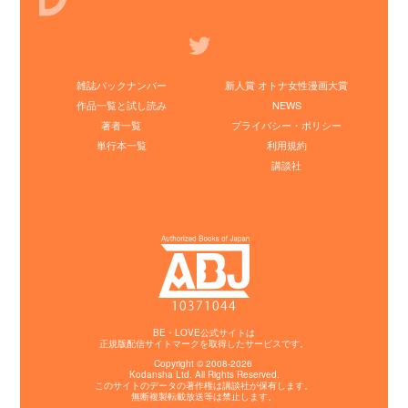
雑誌バックナンバー
新人賞 オトナ女性漫画大賞
作品一覧と試し読み
NEWS
著者一覧
プライバシー・ポリシー
単行本一覧
利用規約
講談社
BE・LOVE公式サイトは
正規版配信サイトマークを取得したサービスです。
Copyright © 2008-2026
Kodansha
Ltd. All Rights Reserved.
このサイトのデータの著作権は講談社が保有します。
無断複製転載放送等は禁止します。