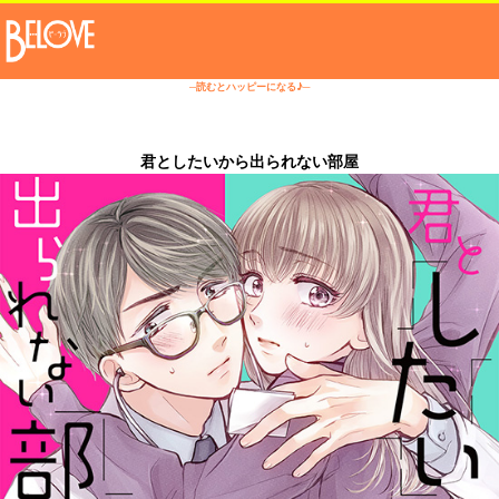
─読むとハッピーになる♪─
君としたいから出られない部屋