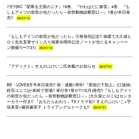
7月刊KC『星降る王国のニナ』19巻、『やわはだに春雷』4巻、『も
しもアイツの前世が虫だったら～前世動物診断窓口～』1巻が本日発
売!!
26/07/13
『もしもアイツの前世が虫だったら』①巻発売記念!! 抽選で大久保ヒ
ロミ先生直筆サイン入り画業30周年記念ノートが当たるキャンペー
ン開催!!(〜7/31)
26/07/13
『アディクト』すえのぶけいこ氏休載のお知らせ
26/07/01
BE・LOVE8月号本日発売!! 祝・連載1周年!『香国の下剋上』(江坂純/
鈴宮ユニコ)が表紙で登場!! 単行本1巻が7/13(月)発売!!『もしもアイツ
の前世が虫だったら ～前世動物診断窓口～』(大久保ヒロミ)はセンタ
ーカラー付き!! 『おちたらおわり』TVドラマ化!! すえのぶけいこ×宇
垣美里×篠田麻里子 トライアングルトークも!!
26/07/01