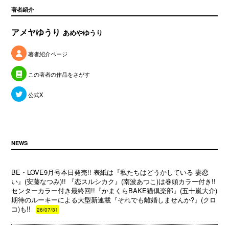
著者紹介
アメヤゆうり
あめやゆうり
著者紹介ページ
この著者の作品をさがす
公式X
NEWS
BE・LOVE9月号本日発売!! 表紙は『私たちはどうかしている 妻恋
い』(安藤なつみ)!! 『恋スルシカク』(南波あつこ)は巻頭カラー付き!!
センターカラー付き最終回!!『かまくらBAKE猫倶楽部』(五十嵐大介)
期待のルーキーによる大型新連載『それでも離婚しませんか?』(クロ
コ)も!!
26/07/31