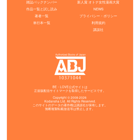
雑誌バックナンバー
新人賞 オトナ女性漫画大賞
作品一覧と試し読み
NEWS
著者一覧
プライバシー・ポリシー
単行本一覧
利用規約
講談社
BE・LOVE公式サイトは
正規版配信サイトマークを取得したサービスです。
Copyright © 2008-2026
Kodansha
Ltd. All Rights Reserved.
このサイトのデータの著作権は講談社が保有します。
無断複製転載放送等は禁止します。