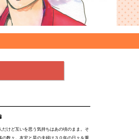
編
人だけど互いを思う気持ちはあの頃のまま。そ
事の数々。友宏と晃の夫婦は３０年の日々を重