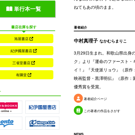
ねてもあの頃のまま。
単行本一覧
書店在庫を探す
著者紹介
旭屋書店
中村真理子
なかむらまりこ
紀伊國屋書店
3月29日生まれ。和歌山県出身
ク」より『運命のファースト・
三省堂書店
イ！』『天使派リョウ』（原作：
有隣堂
映画監督・黒澤明伝』（原作：
優秀賞を受賞。
す
著者紹介ページ
この著者の作品をさがす
NEWS