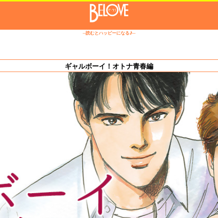
─読むとハッピーになる♪─
ギャルボーイ！オトナ青春編