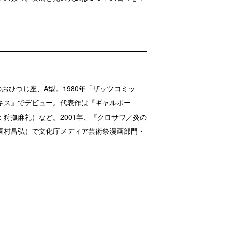
のおひつじ座、A型。1980年「ザッツコミッ
キス』でデビュー。代表作は『ギャルボー
狩撫麻礼）など。2001年、『クロサワ／炎の
園村昌弘）で文化庁メディア芸術祭漫画部門・