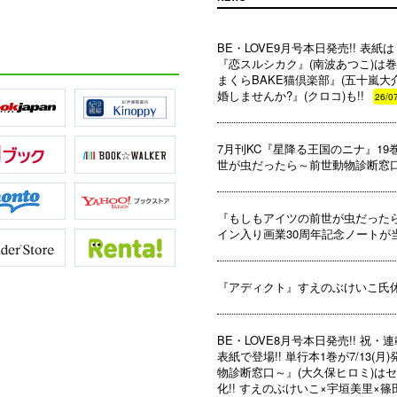
BE・LOVE9月号本日発売!! 表
『恋スルシカク』(南波あつこ)は巻
まくらBAKE猫倶楽部』(五十嵐
婚しませんか?』(クロコ)も!!
26/0
7月刊KC『星降る王国のニナ』1
世が虫だったら～前世動物診断窓口
『もしもアイツの前世が虫だったら
イン入り画業30周年記念ノートが当た
『アディクト』すえのぶけいこ氏
BE・LOVE8月号本日発売!! 祝
表紙で登場!! 単行本1巻が7/13
物診断窓口～』(大久保ヒロミ)はセ
化!! すえのぶけいこ×宇垣美里×篠