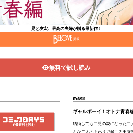
晃と友宏、最高の夫婦が贈る最新作！
掲載
無料で試し読み
作品紹介
ギャルボーイ！オトナ青春
結婚しても二児の親になった二
で最新刊を読む
んな二人のまわりで起こる出来