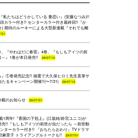
紙は『私たちはどうかしている 妻恋い』(安藤なつみ)!!
頭カラー付き!! センターカラー付き最終回!!『か
大介) 期待のルーキーによる大型新連載『それでも離
7/31
9巻、『やわはだに春雷』4巻、『もしもアイツの前
～』1巻が本日発売!!
26/07/13
』①巻発売記念!! 抽選で大久保ヒロミ先生直筆サ
るキャンペーン開催!!(〜7/31)
26/07/13
休載のお知らせ
26/07/01
・連載1周年!『香国の下剋上』(江坂純/鈴宮ユニコ)が
(月)発売!!『もしもアイツの前世が虫だったら ～前世動
ンターカラー付き!! 『おちたらおわり』TVドラマ
田麻里子 トライアングルトークも!!
26/07/01