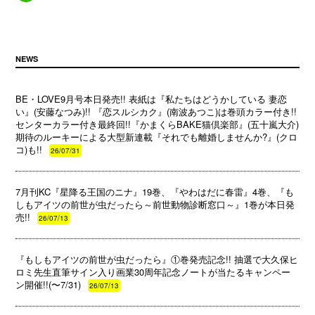
NEWS
BE・LOVE9月号本日発売!! 表紙は『私たちはどうかしている 妻恋
い』(安藤なつみ)!! 『恋スルシカク』(南波あつこ)は巻頭カラー付き!!
センターカラー付き最終回!!『かまくらBAKE猫倶楽部』(五十嵐大介)
期待のルーキーによる大型新連載『それでも離婚しませんか?』(クロ
コ)も!!
26/07/31
7月刊KC『星降る王国のニナ』19巻、『やわはだに春雷』4巻、『も
しもアイツの前世が虫だったら～前世動物診断窓口～』1巻が本日発
売!!
26/07/13
『もしもアイツの前世が虫だったら』①巻発売記念!! 抽選で大久保ヒ
ロミ先生直筆サイン入り画業30周年記念ノートが当たるキャンペー
ン開催!!(〜7/31)
26/07/13