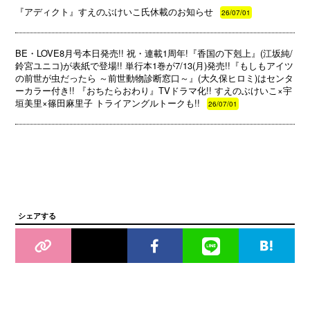
『アディクト』すえのぶけいこ氏休載のお知らせ
26/07/01
BE・LOVE8月号本日発売!! 祝・連載1周年!『香国の下剋上』(江坂純/
鈴宮ユニコ)が表紙で登場!! 単行本1巻が7/13(月)発売!!『もしもアイツ
の前世が虫だったら ～前世動物診断窓口～』(大久保ヒロミ)はセンタ
ーカラー付き!! 『おちたらおわり』TVドラマ化!! すえのぶけいこ×宇
垣美里×篠田麻里子 トライアングルトークも!!
26/07/01
シェアする