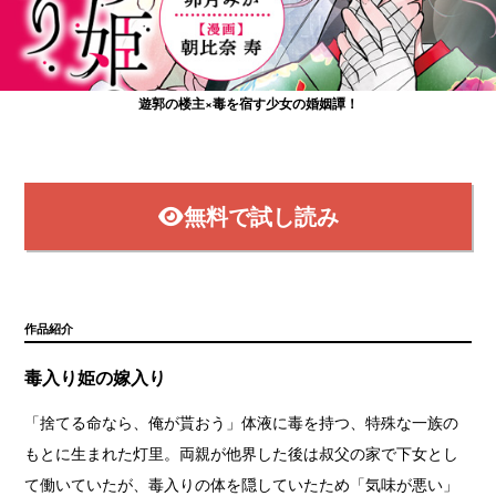
遊郭の楼主×毒を宿す少女の婚姻譚！
で連載中!
無料で試し読み
作品紹介
毒入り姫の嫁入り
「捨てる命なら、俺が貰おう」体液に毒を持つ、特殊な一族の
もとに生まれた灯里。両親が他界した後は叔父の家で下女とし
て働いていたが、毒入りの体を隠していたため「気味が悪い」