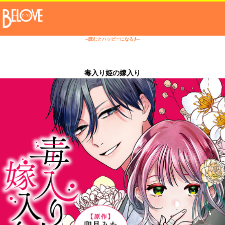
─読むとハッピーになる♪─
毒入り姫の嫁入り