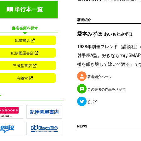
単行本一覧
著者紹介
書店在庫を探す
愛本みずほ
あいもとみずほ
旭屋書店
1988年別冊フレンド（講談社
紀伊國屋書店
射手座A型。好きなものはSMA
橋を叩き壊して泳いで渡る」で
三省堂書店
著者紹介ページ
有隣堂
この著者の作品をさがす
す
公式X
NEWS