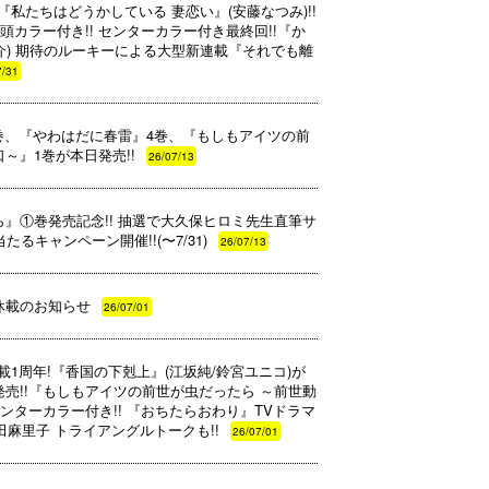
紙は『私たちはどうかしている 妻恋い』(安藤なつみ)!!
頭カラー付き!! センターカラー付き最終回!!『か
大介) 期待のルーキーによる大型新連載『それでも離
7/31
9巻、『やわはだに春雷』4巻、『もしもアイツの前
～』1巻が本日発売!!
26/07/13
』①巻発売記念!! 抽選で大久保ヒロミ先生直筆サ
るキャンペーン開催!!(〜7/31)
26/07/13
休載のお知らせ
26/07/01
・連載1周年!『香国の下剋上』(江坂純/鈴宮ユニコ)が
(月)発売!!『もしもアイツの前世が虫だったら ～前世動
ンターカラー付き!! 『おちたらおわり』TVドラマ
田麻里子 トライアングルトークも!!
26/07/01