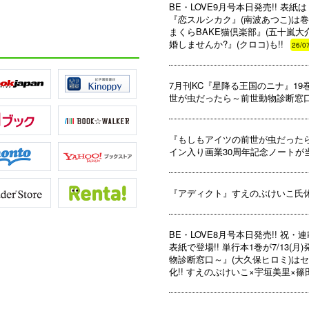
BE・LOVE9月号本日発売!! 表
『恋スルシカク』(南波あつこ)は巻
まくらBAKE猫倶楽部』(五十嵐
婚しませんか?』(クロコ)も!!
26/0
7月刊KC『星降る王国のニナ』1
世が虫だったら～前世動物診断窓口
『もしもアイツの前世が虫だったら
イン入り画業30周年記念ノートが当た
『アディクト』すえのぶけいこ氏
BE・LOVE8月号本日発売!! 祝
表紙で登場!! 単行本1巻が7/13
物診断窓口～』(大久保ヒロミ)はセ
化!! すえのぶけいこ×宇垣美里×篠