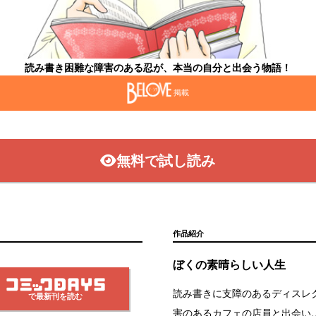
読み書き困難な障害のある忍が、本当の自分と出会う物語！
掲載
無料で試し読み
作品紹介
ぼくの素晴らしい人生
読み書きに支障のあるディスレ
で最新刊を読む
害のあるカフェの店員と出会い…