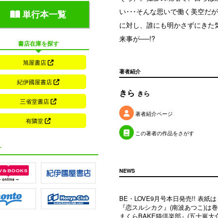
い･･･そんな思いで働く美空だ
単行本一覧
に対し、誰にも明かさずにきた
来事が──!?
書店在庫を探す
旭屋書店
著者紹介
紀伊國屋書店
きら
きら
三省堂書店
著者紹介ページ
有隣堂
この著者の作品をさがす
す
NEWS
BE・LOVE9月号本日発売!! 表
『恋スルシカク』(南波あつこ)は巻
まくらBAKE猫倶楽部』(五十嵐