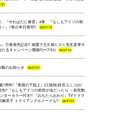
7/31
9巻、『やわはだに春雷』4巻、『もしもアイツの前
～』1巻が本日発売!!
26/07/13
』①巻発売記念!! 抽選で大久保ヒロミ先生直筆サ
るキャンペーン開催!!(〜7/31)
26/07/13
休載のお知らせ
26/07/01
・連載1周年!『香国の下剋上』(江坂純/鈴宮ユニコ)が
(月)発売!!『もしもアイツの前世が虫だったら ～前世動
ンターカラー付き!! 『おちたらおわり』TVドラマ
田麻里子 トライアングルトークも!!
26/07/01