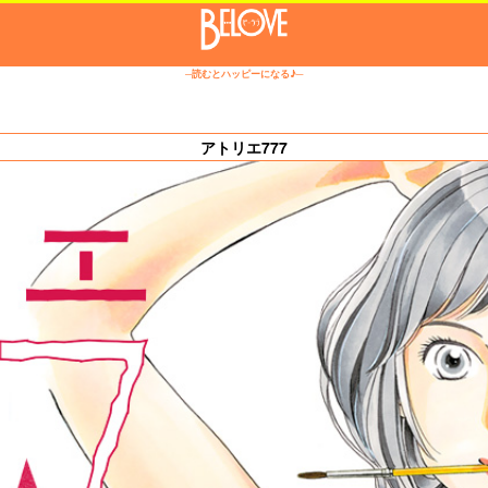
─読むとハッピーになる♪─
アトリエ777