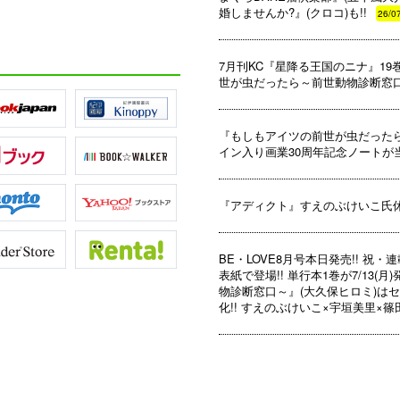
婚しませんか?』(クロコ)も!!
26/0
7月刊KC『星降る王国のニナ』1
世が虫だったら～前世動物診断窓口
『もしもアイツの前世が虫だったら
イン入り画業30周年記念ノートが当た
『アディクト』すえのぶけいこ氏
BE・LOVE8月号本日発売!! 祝
表紙で登場!! 単行本1巻が7/13
物診断窓口～』(大久保ヒロミ)はセ
化!! すえのぶけいこ×宇垣美里×篠