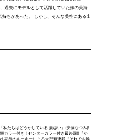
が、過去にモデルとして活躍していた妹の美海
気持ちがあった。 しかし、そんな美空にある出
紙は『私たちはどうかしている 妻恋い』(安藤なつみ)!!
頭カラー付き!! センターカラー付き最終回!!『か
大介) 期待のルーキーによる大型新連載『それでも離