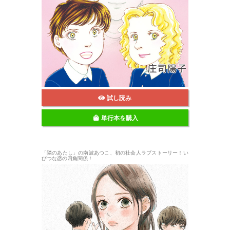
試し読み
単行本を購入
「隣のあたし」の南波あつこ、初の社会人ラブストーリー！い
びつな恋の四角関係！