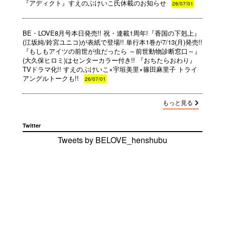
『アディクト』すえのぶけいこ氏休載のお知らせ
26/07/01
BE・LOVE8月号本日発売!! 祝・連載1周年!『香国の下剋上』
(江坂純/鈴宮ユニコ)が表紙で登場!! 単行本1巻が7/13(月)発売!!
『もしもアイツの前世が虫だったら ～前世動物診断窓口～』
(大久保ヒロミ)はセンターカラー付き!! 『おちたらおわり』
TVドラマ化!! すえのぶけいこ×宇垣美里×篠田麻里子 トライ
アングルトークも!!
26/07/01
もっと見る
Twitter
Tweets by BELOVE_henshubu