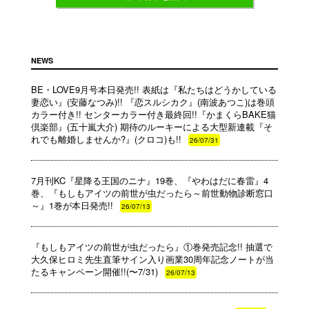
NEWS
BE・LOVE9月号本日発売!! 表紙は『私たちはどうかしている
妻恋い』(安藤なつみ)!! 『恋スルシカク』(南波あつこ)は巻頭
カラー付き!! センターカラー付き最終回!!『かまくらBAKE猫
倶楽部』(五十嵐大介) 期待のルーキーによる大型新連載『そ
れでも離婚しませんか?』(クロコ)も!!
26/07/31
7月刊KC『星降る王国のニナ』19巻、『やわはだに春雷』4
巻、『もしもアイツの前世が虫だったら～前世動物診断窓口
～』1巻が本日発売!!
26/07/13
『もしもアイツの前世が虫だったら』①巻発売記念!! 抽選で
大久保ヒロミ先生直筆サイン入り画業30周年記念ノートが当
たるキャンペーン開催!!(〜7/31)
26/07/13