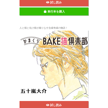
試し読み
単行本を購入
人と猫と化け猫が織りなす合縁奇縁の物語！
試し読み