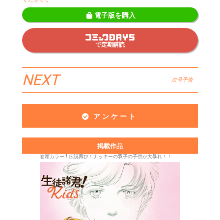
電子版を購入
で定期購読
NEXT
次号予告
アンケート
掲載作品
巻頭カラー!! 伝説再び！ナッキーの双子の子供が大暴れ！！