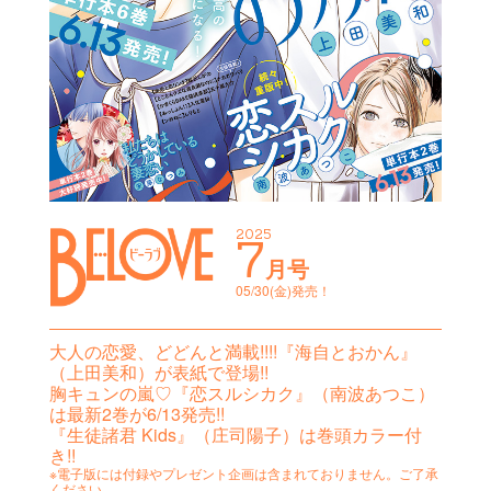
2025
7
月号
05/30(金)発売！
大人の恋愛、どどんと満載!!!!『海自とおかん』
（上田美和）が表紙で登場!!
胸キュンの嵐♡『恋スルシカク』（南波あつこ）
は最新2巻が6/13発売!!
『生徒諸君 Kids』（庄司陽子）は巻頭カラー付
き!!
※電子版には付録やプレゼント企画は含まれておりません。ご了承
ください。