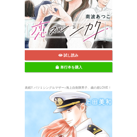
試し読み
単行本を購入
表紙!! バツ１シングルマザー×海上自衛隊男子、歳の差LOVE！