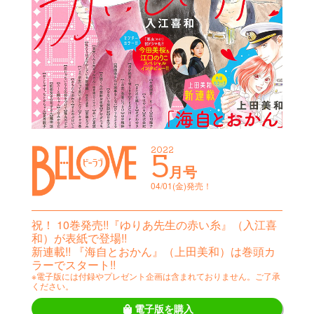
2022
5
月号
04/01(金)発売！
祝！ 10巻発売!!『ゆりあ先生の赤い糸』（入江喜
和）が表紙で登場!!
新連載!! 『海自とおかん』（上田美和）は巻頭カ
ラーでスタート!!
※電子版には付録やプレゼント企画は含まれておりません。ご了承
ください。
電子版を購入