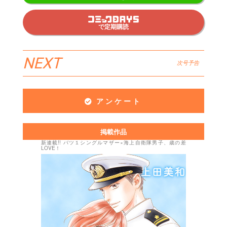
で定期購読
NEXT
次号予告
アンケート
掲載作品
新連載!! バツ１シングルマザー×海上自衛隊男子、歳の差
LOVE！