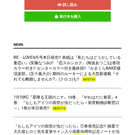
試し読み
単行本を購入
NEWS
BE・LOVE9月号本日発売!! 表紙は『私たちはどうかしている
妻恋い』(安藤なつみ)!! 『恋スルシカク』(南波あつこ)は巻頭
カラー付き!! センターカラー付き最終回!!『かまくらBAKE猫
倶楽部』(五十嵐大介) 期待のルーキーによる大型新連載『そ
れでも離婚しませんか?』(クロコ)も!!
26/07/31
7月刊KC『星降る王国のニナ』19巻、『やわはだに春雷』4
巻、『もしもアイツの前世が虫だったら～前世動物診断窓口
～』1巻が本日発売!!
26/07/13
『もしもアイツの前世が虫だったら』①巻発売記念!! 抽選で
大久保ヒロミ先生直筆サイン入り画業30周年記念ノートが当