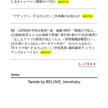
たるキャンペーン開催!!(〜7/31)
26/07/13
『アディクト』すえのぶけいこ氏休載のお知らせ
26/07/01
BE・LOVE8月号本日発売!! 祝・連載1周年!『香国の下剋上』
(江坂純/鈴宮ユニコ)が表紙で登場!! 単行本1巻が7/13(月)発売!!
『もしもアイツの前世が虫だったら ～前世動物診断窓口～』
(大久保ヒロミ)はセンターカラー付き!! 『おちたらおわり』
TVドラマ化!! すえのぶけいこ×宇垣美里×篠田麻里子 トライ
アングルトークも!!
26/07/01
もっと見る
Twitter
Tweets by BELOVE_henshubu