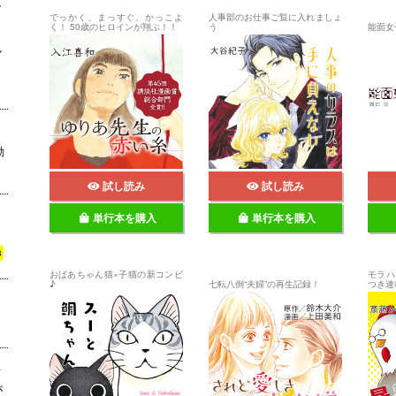
し
波
でっかく、まっすぐ、かっこよ
人事部のお仕事ご覧に入れましょ
く！ 50歳のヒロインが翔ぶ！！
う
能面女
ル
』
動
試し読み
試し読み
単行本を購入
単行本を購入
3
おばあちゃん猫×子猫の新コンビ
モラハ
♪
七転八倒“夫婦”の再生記録！
つき連
下
が