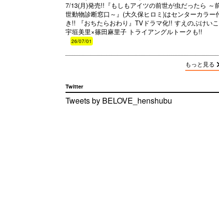
7/13(月)発売!!『もしもアイツの前世が虫だったら ～
世動物診断窓口～』(大久保ヒロミ)はセンターカラー
き!! 『おちたらおわり』TVドラマ化!! すえのぶけいこ
宇垣美里×篠田麻里子 トライアングルトークも!!
26/07/01
もっと見る
Twitter
Tweets by BELOVE_henshubu