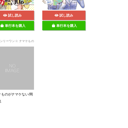
試し読み
試し読み
単行本を購入
単行本を購入
 オンリーワン☆ ナマケもの
ケものがナマケない/岡
也