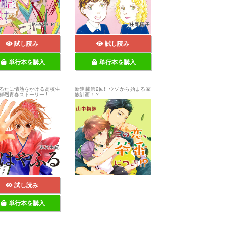
試し読み
試し読み
単行本を購入
単行本を購入
るたに情熱をかける高校生
新連載第2回!! ウソから始まる家
鮮烈青春ストーリー!!
族計画！？
試し読み
単行本を購入