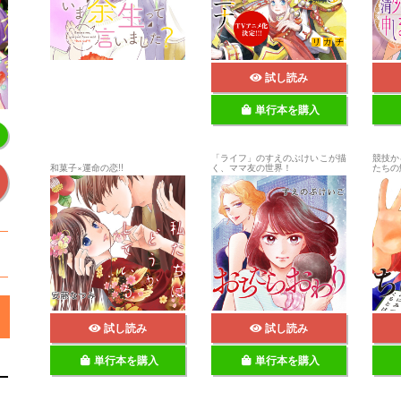
試し読み
単行本を購入
「ライフ」のすえのぶけいこが描
競技か
和菓子×運命の恋!!
く、ママ友の世界！
たちの
試し読み
試し読み
単行本を購入
単行本を購入