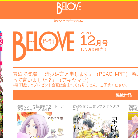
─読むとハッピーになる♪─
2020
12
月号
10/30(金)発売！
表紙で登場!!『清少納言と申します』（PEACH-PIT）
って言いました？』（アキヤマ香）
※電子版にはプレゼント企画は含まれておりません。ご了承ください。
掲載作品
巻頭カラーで新連載スタート!! ア
宿命を描く王宮ラブファンタジ
表紙で
ラフォーってもう余生!?
ー！
る平安