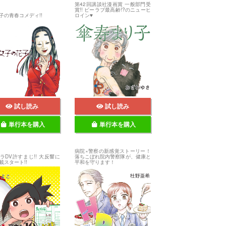
第42回講談社漫画賞 一般部門受
賞!! ビーラブ最高齢!?のニューヒ
子の青春コメディ!!
ロイン♥
試し読み
試し読み
単行本を購入
単行本を購入
病院×警察の新感覚ストーリー！
ラDV許すまじ!! 大反響に
落ちこぼれ院内警察隊が、健康と
載スタート!!
平和を守ります！