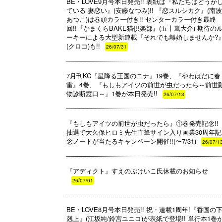
BE・LOVE9月号本日発売!! 表紙は『私たちはどうか
ている 妻恋い』(安藤なつみ)!! 『恋スルシカク』(南
あつこ)は巻頭カラー付き!! センターカラー付き最終
回!!『かまくらBAKE猫倶楽部』(五十嵐大介) 期待の
ーキーによる大型新連載『それでも離婚しませんか?
(クロコ)も!!
26/07/31
7月刊KC『星降る王国のニナ』19巻、『やわはだに春
雷』4巻、『もしもアイツの前世が虫だったら～前世
物診断窓口～』1巻が本日発売!!
26/07/13
『もしもアイツの前世が虫だったら』①巻発売記念!!
抽選で大久保ヒロミ先生直筆サイン入り画業30周年記
念ノートが当たるキャンペーン開催!!(〜7/31)
26/07/1
『アディクト』すえのぶけいこ氏休載のお知らせ
26/07/01
BE・LOVE8月号本日発売!! 祝・連載1周年!『香国の
剋上』(江坂純/鈴宮ユニコ)が表紙で登場!! 単行本1巻