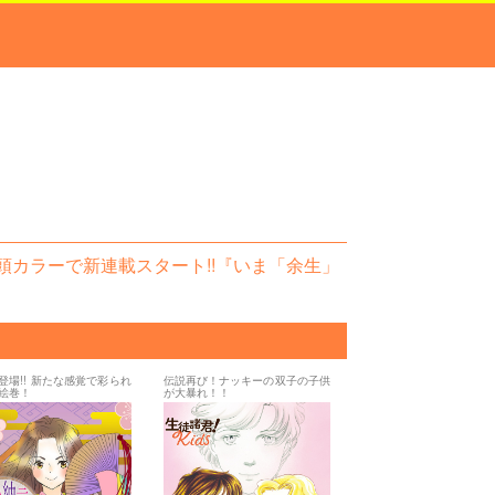
 巻頭カラーで新連載スタート!!『いま「余生」
登場!! 新たな感覚で彩られ
伝説再び！ナッキーの双子の子供
絵巻！
が大暴れ！！