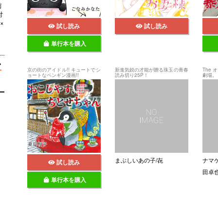
前
付
×
試し読み
試し読み
単行本を購入
京の街のアイドル!! キュートでシ
新進気鋭の才能が贈る珠玉の青春
The
ョートなペンギン漫画!!
読み切り25P！
劇場。
まぶしいあの子/㐂
ナマ
試し読み
田卓
単行本を購入