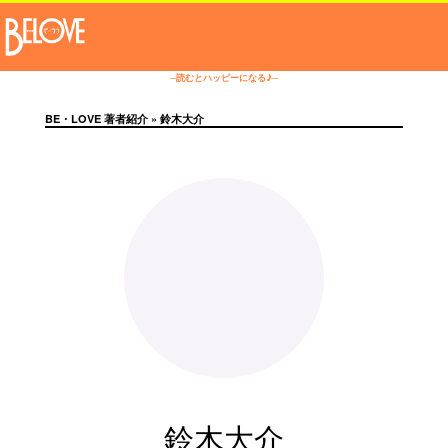
─読むとハッピーになる♪─
BE・LOVE 著者紹介
» 鈴木大介
鈴木大介