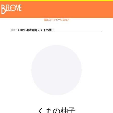
─読むとハッピーになる♪─
BE・LOVE 著者紹介
» くまの柚子
くまの柚子