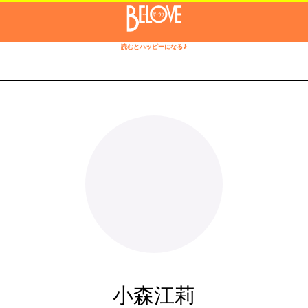
─読むとハッピーになる♪─
小森江莉