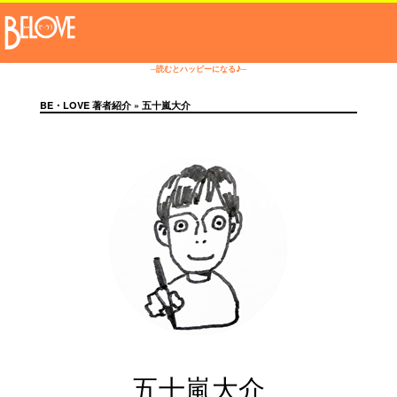
─読むとハッピーになる♪─
BE・LOVE 著者紹介
» 五十嵐大介
五十嵐大介