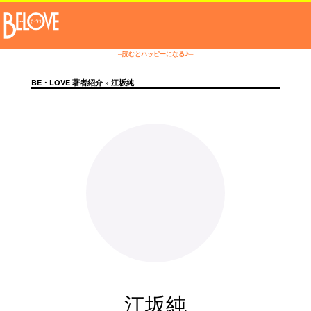
─読むとハッピーになる♪─
BE・LOVE 著者紹介
» 江坂純
江坂純