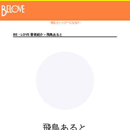
─読むとハッピーになる♪─
BE・LOVE 著者紹介
» 飛鳥あると
飛鳥あると