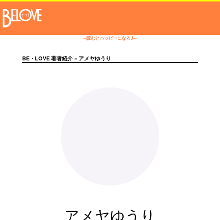
─読むとハッピーになる♪─
BE・LOVE 著者紹介
» アメヤゆうり
アメヤゆうり