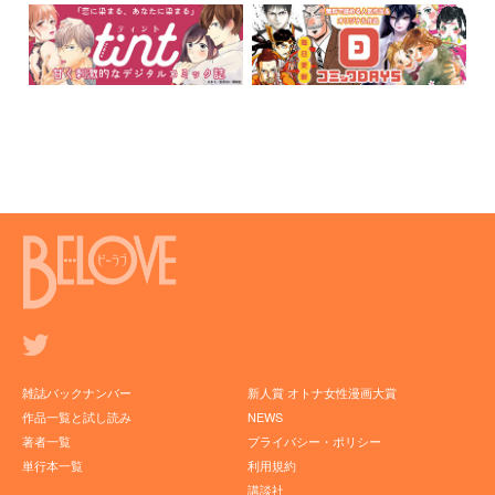
雑誌バックナンバー
新人賞 オトナ女性漫画大賞
作品一覧と試し読み
NEWS
著者一覧
プライバシー・ポリシー
単行本一覧
利用規約
講談社