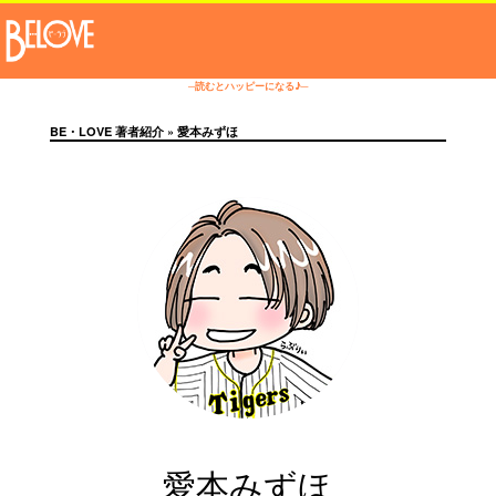
─読むとハッピーになる♪─
BE・LOVE 著者紹介
» 愛本みずほ
愛本みずほ